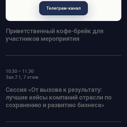
Телеграм-канал
10.00 – 10.30
7 этаж
Приветственный кофе-брейк для
участников мероприятия
10.30 – 11.30
Зал 7.1, 7 этаж
Сессия «От вызова к результату:
лучшие кейсы компаний отрасли по
сохранению и развитию бизнеса»